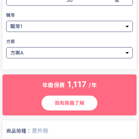
歲
職等
方案
1,117
年繳保費
/年
我有興趣了解
意外險
商品險種：