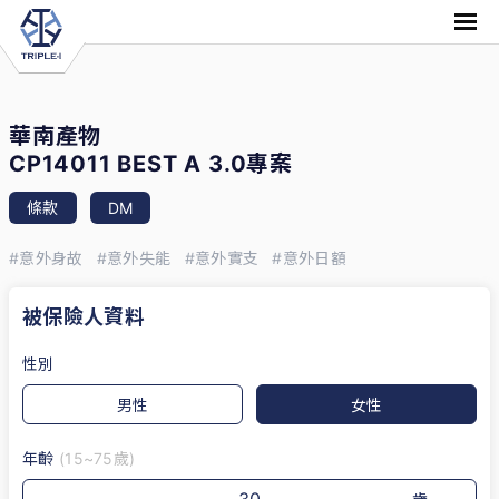
華南產物
CP14011 BEST A 3.0專案
條款
DM
#意外身故
#意外失能
#意外實支
#意外日額
被保險人資料
性別
男性
女性
年齡
(15~75歲)