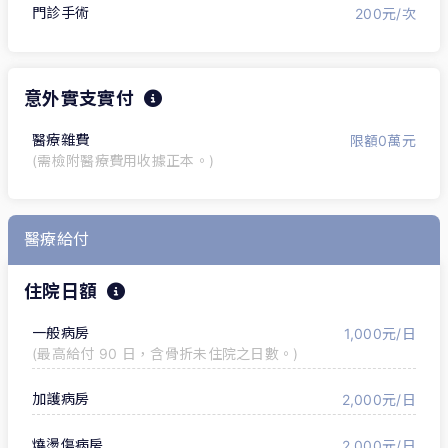
門診手術
200元/次
意外實支實付
醫療雜費
限額0萬元
(需檢附醫療費用收據正本。)
醫療給付
住院日額
一般病房
1,000元/日
(最高給付 90 日，含骨折未住院之日數。)
加護病房
2,000元/日
燒燙傷病房
2,000元/日